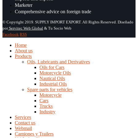
Marketer
Comprehensive advice on foreign trade
© Copyright 2019. SUPPLY IMPORT EXPORT. All Rights Reserved. Diseñado
por
Servitec Web Global
& Tu Socio Web
Facebook
RSS
Home
About us
Products
Oils, Lubricants and Derivatives
Oils for Cars
Motorcycle Oils
Nautical Oils
Industrial Oils
Spare parts for vehicles
Motorcycle
Cars
Trucks
Industry
Services
Contact us
Webmail
Camiones y Trailers