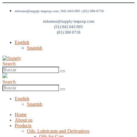
informes@supply-impexp.com |
942-043-095 | (01) 300-0718
informes@supply-impexp.com
(51) 942 043 095
(01) 300 0718
English
Spanish
Search
Search
English
Spanish
Home
About us
Products
Oils, Lubricants and Derivatives
Oils for Cars