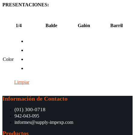
PRESENTACIONES:
1/4
Balde
Galón
Barril
Color
Limpiar
Información de Contacto
(01) 300-0718
942-043-095
informes@supply-impexp.com
Productos