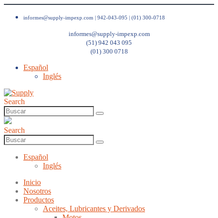
informes@supply-impexp.com |
942-043-095 | (01) 300-0718
informes@supply-impexp.com
(51) 942 043 095
(01) 300 0718
Español
Inglés
Search
Search
Español
Inglés
Inicio
Nosotros
Productos
Aceites, Lubricantes y Derivados
Motos