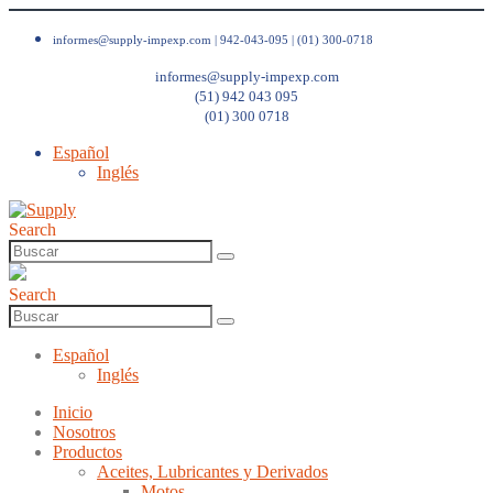
informes@supply-impexp.com |
942-043-095 | (01) 300-0718
informes@supply-impexp.com
(51) 942 043 095
(01) 300 0718
Español
Inglés
Search
Search
Español
Inglés
Inicio
Nosotros
Productos
Aceites, Lubricantes y Derivados
Motos