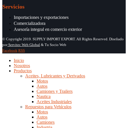
Servicios
Importaciones y exportaciones
Comercializadora
Asesoría integral en comercio exterior
© Copyright 2019. SUPPLY IMPORT EXPORT. All Rights Reserved. Diseñado
por
Servitec Web Global
& Tu Socio Web
Facebook
RSS
Inicio
Nosotros
Productos
Aceites, Lubricantes y Derivados
Motos
Autos
Camiones y Trailers
Nautica
Aceites Industriales
Repuestos para Vehículos
Motos
Autos
Camiones
Industria